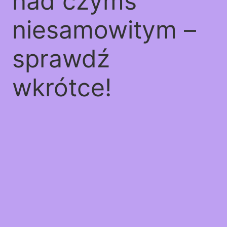
nad czymś
niesamowitym –
sprawdź
wkrótce!